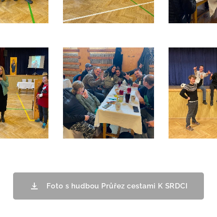
Foto s hudbou Průřez cestami K SRDCI