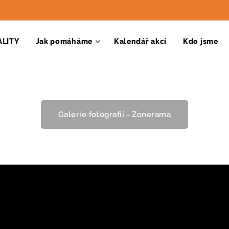
ALITY
Jak pomáháme
Kalendář akcí
Kdo jsme
Galerie fotografií - Zonerama