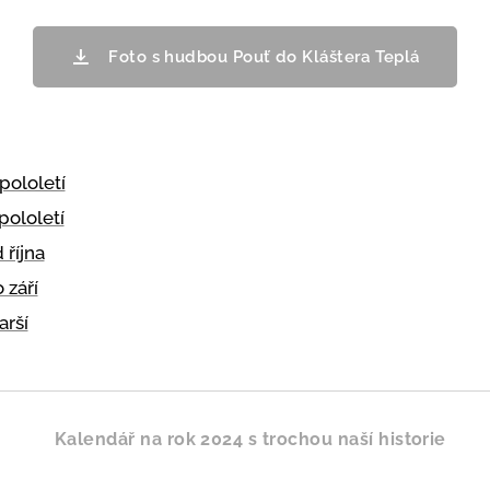
Foto s hudbou Pouť do Kláštera Teplá
 pololetí
pololetí
 října
 září
arší
 2024 s trochou naší historie