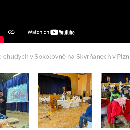
 chudých v Sokolovně na Skvrňanech v Plzni