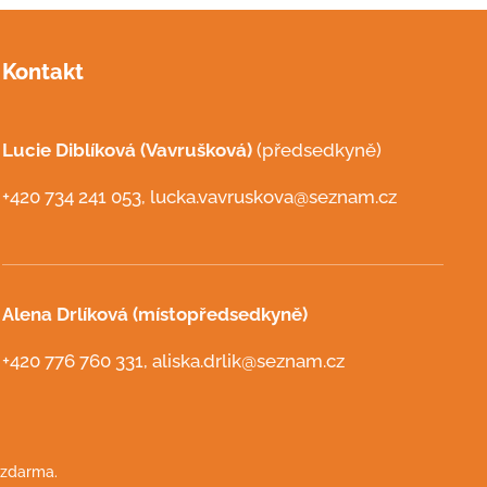
Kontakt
Lucie Diblíková (Vavrušková)
(předsedkyně)
+420 734 241 053, lucka.vavruskova@seznam.cz
Alena Drlíková (místopředsedkyně)
+420 776 760 331, aliska.drlik@seznam.cz
 zdarma.