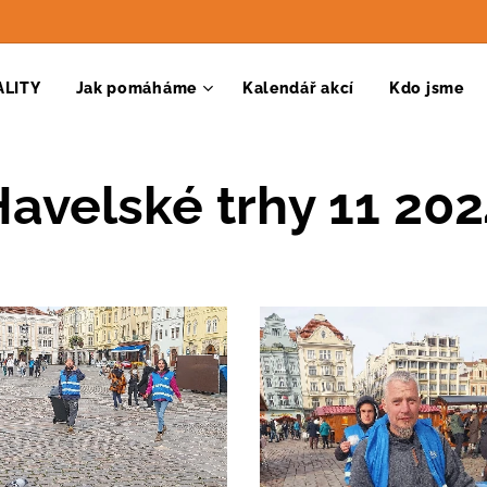
ALITY
Jak pomáháme
Kalendář akcí
Kdo jsme
avelské trhy 11 20