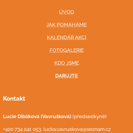
ÚVOD
JAK POMÁHÁME
KALENDÁŘ AKCÍ
FOTOGALERIE
KDO JSME
DARUJTE
Kontakt
Lucie Diblíková (Vavrušková)
(předsedkyně)
+420 734 241 053, lucka.vavruskova@seznam.cz