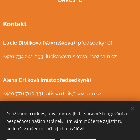
Kontakt
Lucie Diblíková (Vavrušková)
(předsedkyně)
+420 734 241 053, lucka.vavruskova@seznam.cz
Alena Drlíková (místopředsedkyně)
+420 776 760 331, aliska.drlik@seznam.cz
Webové stránky jsou podpořeny Webnode poskytnutím prémiových
Používáme cookies, abychom zajistili správné fungování a
služeb zdarma.
bezpečnost našich stránek. Tím vám můžeme zajistit tu
nejlepší zkušenost při jejich návštěvě.